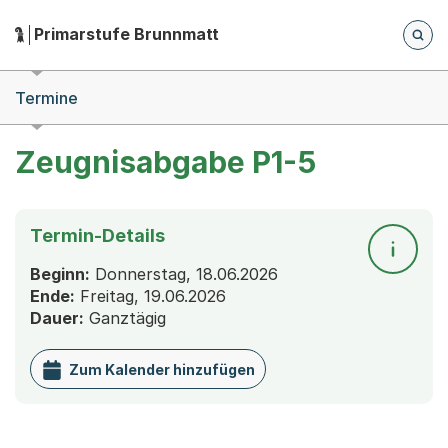
Zum Hauptinhalt springen
Zur Navigation springen
Herausgeber:
Primarstufe Brunnmatt
Hauptnavigation
Breadcrumb-Navigation
Termine
Zeugnisabgabe P1-5
Termin-Details
Beginn:
Donnerstag, 18.06.2026
Ende:
Freitag, 19.06.2026
Dauer:
Ganztägig
Zum Kalender hinzufügen