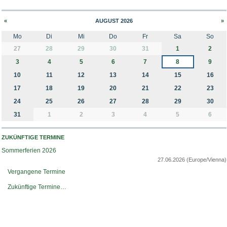
«
AUGUST 2026
»
Mo
Di
Mi
Do
Fr
Sa
So
month-8
27
28
29
30
31
1
2
3
4
5
6
7
8
9
10
11
12
13
14
15
16
17
18
19
20
21
22
23
24
25
26
27
28
29
30
31
1
2
3
4
5
6
ZUKÜNFTIGE TERMINE
Sommerferien 2026
27.06.2026
(Europe/Vienna)
Vergangene Termine
Zukünftige Termine…