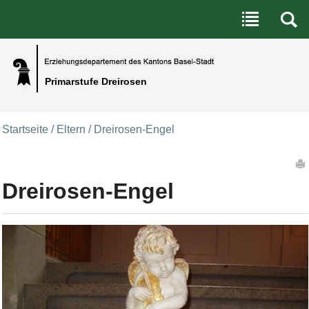
Benutzerspezifische Werkzeuge
Direkt zum Inhalt
|
Direkt zur Navigation
Primarstufe Dreirosen
Startseite
/
Eltern
/
Dreirosen-Engel
Artikelaktionen
Dreirosen-Engel