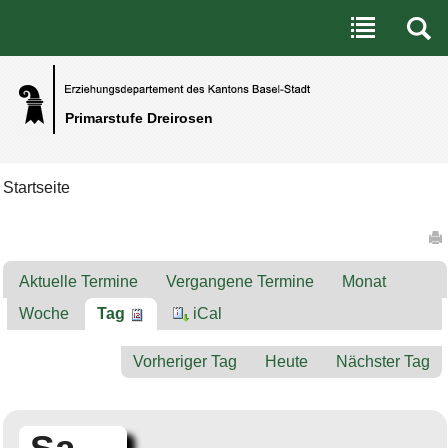
Benutzerspezifische Werkzeuge
Direkt zum Inhalt
|
Direkt zur Navigation
Primarstufe Dreirosen
Startseite
Artikelaktionen
Aktuelle Termine
Vergangene Termine
Monat
Woche
Tag
iCal
Vorheriger Tag
Heute
Nächster Tag