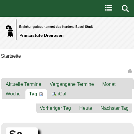
Benutzerspezifische Werkzeuge
Direkt zum Inhalt
|
Direkt zur Navigation
Primarstufe Dreirosen
Startseite
Artikelaktionen
Aktuelle Termine
Vergangene Termine
Monat
Woche
Tag
iCal
Vorheriger Tag
Heute
Nächster Tag