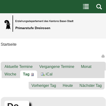
Benutzerspezifische Werkzeuge
Direkt zum Inhalt
|
Direkt zur Navigation
Primarstufe Dreirosen
Startseite
Artikelaktionen
Aktuelle Termine
Vergangene Termine
Monat
Woche
Tag
iCal
Vorheriger Tag
Heute
Nächster Tag