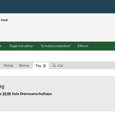
Benutzerspezifische Werkzeuge
Direkt zum Inhalt
|
Direkt zur Navigation
e
Tagesstruktur
Schulsozialarbeit
Eltern
Monat
Woche
Tag
iCal
ng
is
20:00
Aula Dreirosenschulhaus