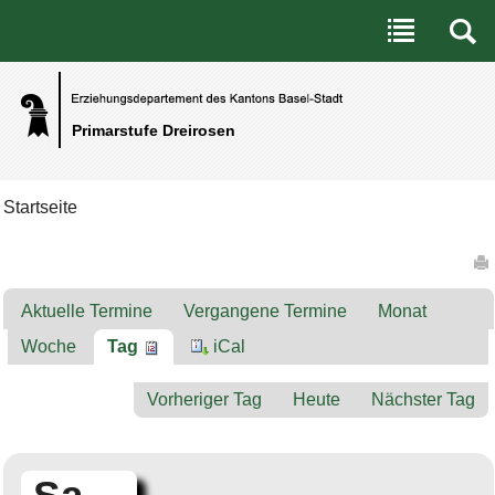
Benutzerspezifische Werkzeuge
Direkt zum Inhalt
|
Direkt zur Navigation
Primarstufe Dreirosen
Startseite
Artikelaktionen
Aktuelle Termine
Vergangene Termine
Monat
Woche
Tag
iCal
Vorheriger Tag
Heute
Nächster Tag