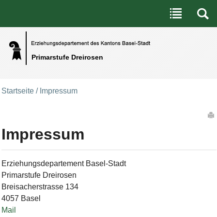
Benutzerspezifische Werkzeuge
Direkt zum Inhalt
|
Direkt zur Navigation
Primarstufe Dreirosen
Startseite
/
Impressum
Artikelaktionen
Impressum
Erziehungsdepartement Basel-Stadt
Primarstufe Dreirosen
Breisacherstrasse 134
4057 Basel
Mail