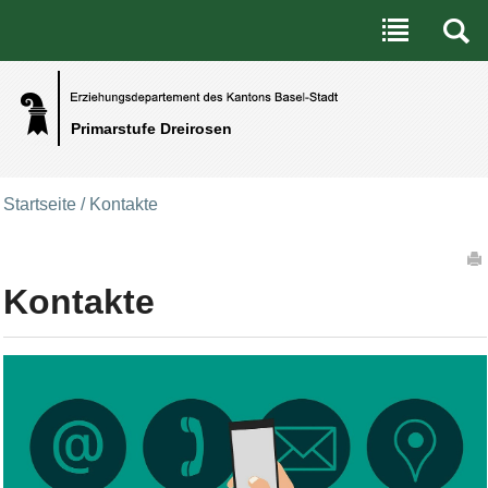
Benutzerspezifische Werkzeuge
Direkt zum Inhalt
|
Direkt zur Navigation
Primarstufe Dreirosen
Startseite
/
Kontakte
Artikelaktionen
Kontakte