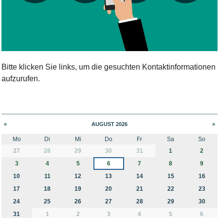
Bild Legende:
Bitte klicken Sie links, um die gesuchten Kontaktinformationen
aufzurufen.
«
AUGUST 2026
»
Mo
Di
Mi
Do
Fr
Sa
So
month-8
27
28
29
30
31
1
2
3
4
5
6
7
8
9
10
11
12
13
14
15
16
17
18
19
20
21
22
23
24
25
26
27
28
29
30
31
1
2
3
4
5
6