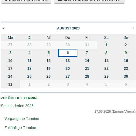
«
AUGUST 2026
»
Mo
Di
Mi
Do
Fr
Sa
So
month-8
27
28
29
30
31
1
2
3
4
5
6
7
8
9
10
11
12
13
14
15
16
17
18
19
20
21
22
23
24
25
26
27
28
29
30
31
1
2
3
4
5
6
ZUKÜNFTIGE TERMINE
Sommerferien 2026
27.06.2026
(Europe/Vienna)
Vergangene Termine
Zukünftige Termine…