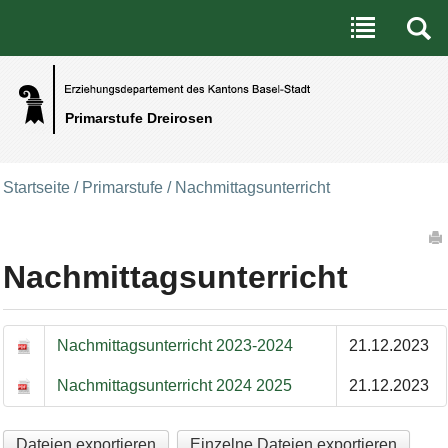
Benutzerspezifische Werkzeuge
Direkt zum Inhalt
|
Direkt zur Navigation
Primarstufe Dreirosen
Startseite
/
Primarstufe
/
Nachmittagsunterricht
Artikelaktionen
Nachmittagsunterricht
NachMittagsUnterricht (Dateien)
Nachmittagsunterricht 2023-2024
21.12.2023
Nachmittagsunterricht 2024 2025
21.12.2023
Dateien exportieren
Einzelne Dateien exportieren