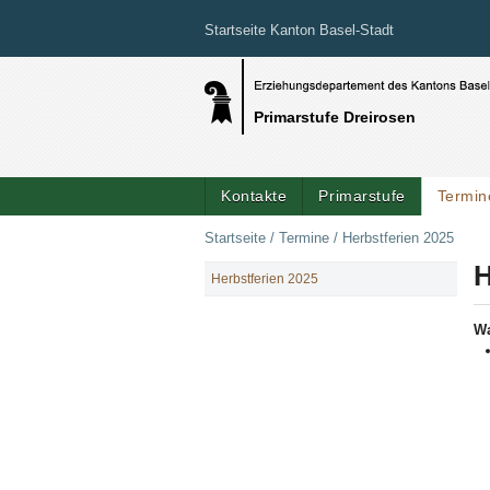
Startseite Kanton Basel-Stadt
Primarstufe Dreirosen
Kontakte
Primarstufe
Termin
Startseite
/
Termine
/
Herbstferien 2025
H
Herbstferien 2025
NAVIGATION
W