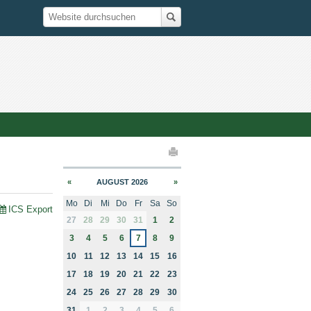
Suche
Website durchsuchen
elaktionen
«
AUGUST 2026
»
Mo
Di
Mi
Do
Fr
Sa
So
ICS Export
month-8
27
28
29
30
31
1
2
3
4
5
6
7
8
9
10
11
12
13
14
15
16
17
18
19
20
21
22
23
24
25
26
27
28
29
30
31
1
2
3
4
5
6