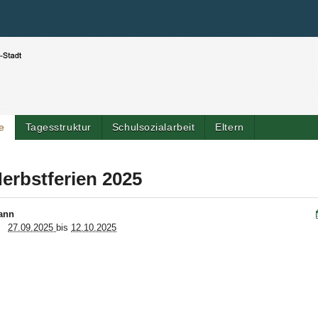
Benutzerspezifische Werkzeuge
Direkt zum Inhalt
|
Direkt zur Navigation
e
Tagesstruktur
Schulsozialarbeit
Eltern
Artik
erbstferien 2025
ann
27.09.2025
bis
12.10.2025