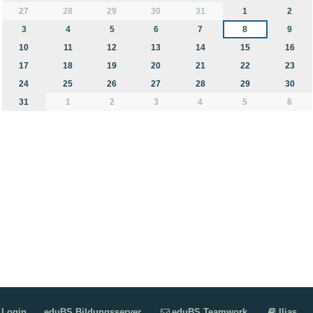
month-8
27
28
29
30
31
1
2
3
4
5
6
7
8
9
10
11
12
13
14
15
16
17
18
19
20
21
22
23
24
25
26
27
28
29
30
31
1
2
3
4
5
6
Login
eduBS Bildungsserver
eduBS Teamwork
Ilias