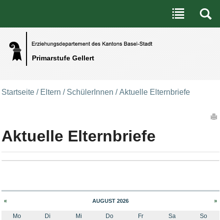
Benutzerspezifische Werkzeuge
Direkt zum Inhalt
|
Direkt zur Navigation
Primarstufe Gellert
Startseite
/
Eltern / SchülerInnen
/
Aktuelle Elternbriefe
Artikelaktionen
Aktuelle Elternbriefe
«
AUGUST 2026
»
Mo
Di
Mi
Do
Fr
Sa
So