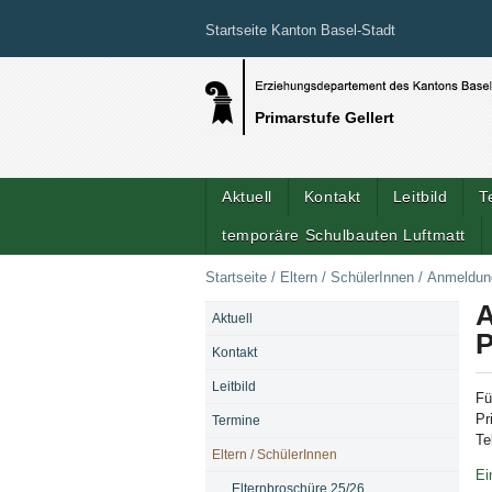
Startseite Kanton Basel-Stadt
Primarstufe Gellert
Aktuell
Kontakt
Leitbild
T
temporäre Schulbauten Luftmatt
Startseite
/
Eltern / SchülerInnen
/
Anmeldung
A
Aktuell
NAVIGATION
P
Kontakt
Leitbild
Fü
Pr
Termine
Te
Eltern / SchülerInnen
Ei
Elternbroschüre 25/26