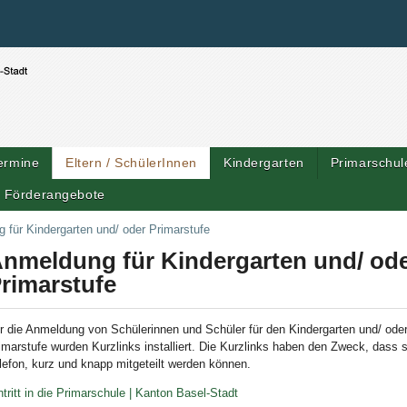
Benutzerspezifische Werkzeuge
Direkt zum Inhalt
|
Direkt zur Navigation
ermine
Eltern / SchülerInnen
Kindergarten
Primarschul
Förderangebote
Artik
 für Kindergarten und/ oder Primarstufe
nmeldung für Kindergarten und/ od
rimarstufe
r die Anmeldung von Schülerinnen und Schüler für den Kindergarten und/ oder
imarstufe wurden Kurzlinks installiert. Die Kurzlinks haben den Zweck, dass 
lefon, kurz und knapp mitgeteilt werden können.
ntritt in die Primarschule | Kanton Basel-Stadt