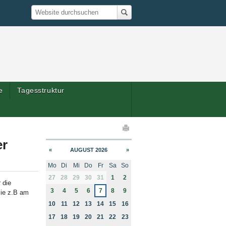
Suche
Website durchsuchen
e
Tagesstruktur
elaktionen
er
«
AUGUST 2026
»
Mo
Di
Mi
Do
Fr
Sa
So
month-8
27
28
29
30
31
1
2
 die
3
4
5
6
7
8
9
sie z.B am
10
11
12
13
14
15
16
17
18
19
20
21
22
23