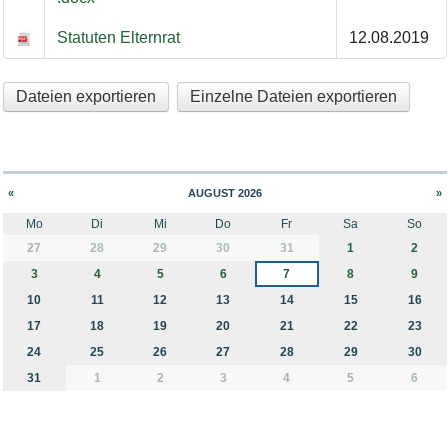
Statuten Elternrat
12.08.2019
Dateien exportieren
Einzelne Dateien exportieren
«
AUGUST 2026
»
Mo
Di
Mi
Do
Fr
Sa
So
month-8
27
28
29
30
31
1
2
3
4
5
6
7
8
9
10
11
12
13
14
15
16
17
18
19
20
21
22
23
24
25
26
27
28
29
30
31
1
2
3
4
5
6