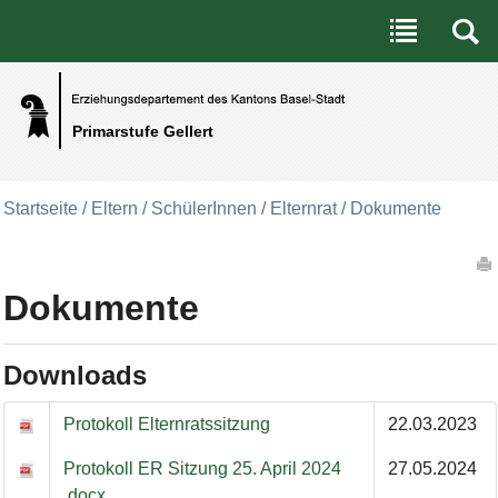
Benutzerspezifische Werkzeuge
Direkt zum Inhalt
|
Direkt zur Navigation
Primarstufe Gellert
Startseite
/
Eltern / SchülerInnen
/
Elternrat
/
Dokumente
Artikelaktionen
Dokumente
Downloads
Downloads
Protokoll Elternratssitzung
22.03.2023
Protokoll ER Sitzung 25. April 2024
27.05.2024
.docx