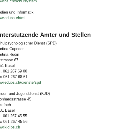
w.bs.ch/schulsystem
dien und Informatik
w.edubs.ch/mi
nterstützende Ämter und Stellen
hulpsychologischer Dienst (SPD)
rtina Capeder
rtina Rudin
strasse 67
51 Basel
l. 061 267 69 00
x 061 267 68 61
w.edubs.ch/dienste/spd
nder- und Jugenddienst (KJD)
onhardsstrasse 45
stfach
01 Basel
l. 061 267 45 55
x 061 267 45 56
w.kjd.bs.ch