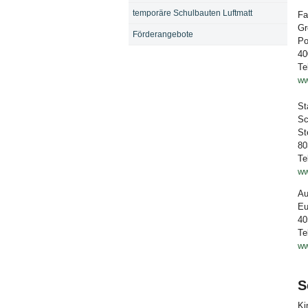
temporäre Schulbauten Luftmatt
Fa
Gr
Förderangebote
Po
40
Te
ww
St
Sc
St
80
Te
ww
Au
Eu
40
Te
ww
S
Ki