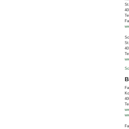
St
40
Te
Fa
ww
Sc
St
40
Te
ww
Sc
B
Fa
Ko
40
Te
ww
ww
Fa