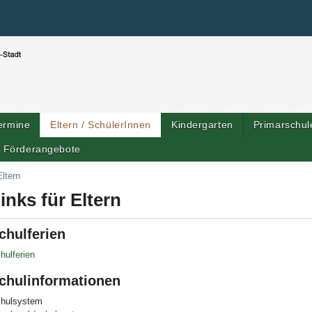
Benutzerspezifische Werkzeuge
Direkt zum Inhalt
|
Direkt zur Navigation
ermine
Eltern / SchülerInnen
Kindergarten
Primarschul
Förderangebote
Artik
Eltern
inks für Eltern
chulferien
hulferien
chulinformationen
hulsystem