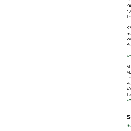
GG
Zü
40
Te
K’
Sc
Vo
Po
CH
ww
Mu
Mu
Le
Po
40
Te
ww
S
Sc