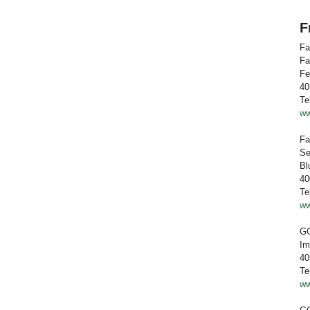
F
Fa
Fa
Fe
40
Te
ww
Fa
Se
Bl
40
Te
ww
GG
Im
40
Te
ww