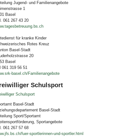
teilung Jugend- und Familienangebote
imenstrasse 1
01 Basel
l. 061 267 43 20
w.tagesbetreuung.bs.ch
tedienst für kranke Kinder
hweizerisches Rotes Kreuz
nton Basel-Stadt
uderholzstrasse 20
53 Basel
l 061 319 56 51
w.srk-basel.ch/Familienangebote
reiwilliger Schulsport
eiwilliger Schulsport
ortamt Basel-Stadt
ziehungsdepartement Basel-Stadt
teilung Sport/Sportamt
eitensportförderung, Sportangebote
l. 061 267 57 68
w.jfs.bs.ch/fuer-sportlerinnen-und-sportler.html