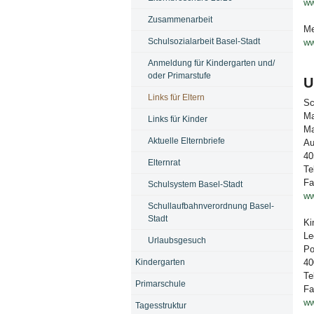
ww
Zusammenarbeit
Me
Schulsozialarbeit Basel-Stadt
ww
Anmeldung für Kindergarten und/
oder Primarstufe
U
Links für Eltern
Sc
Ma
Links für Kinder
Ma
Aktuelle Elternbriefe
Au
40
Elternrat
Te
Fa
Schulsystem Basel-Stadt
ww
Schullaufbahnverordnung Basel-
Stadt
Ki
Le
Urlaubsgesuch
Po
Kindergarten
40
Te
Primarschule
Fa
ww
Tagesstruktur