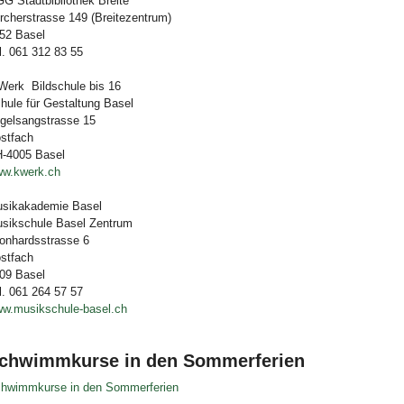
G Stadtbibliothek Breite
rcherstrasse 149 (Breitezentrum)
52 Basel
l. 061 312 83 55
Werk Bildschule bis 16
hule für Gestaltung Basel
gelsangstrasse 15
stfach
-4005 Basel
w.kwerk.ch
sikakademie Basel
sikschule Basel Zentrum
onhardsstrasse 6
stfach
09 Basel
l. 061 264 57 57
w.musikschule-basel.ch
chwimmkurse in den Sommerferien
hwimmkurse in den Sommerferien