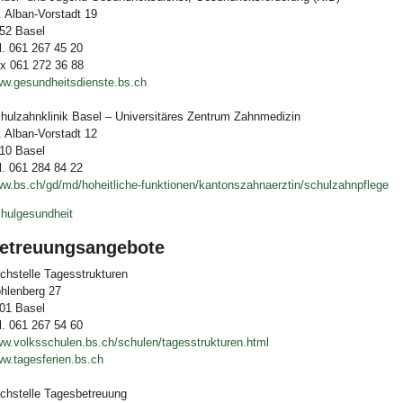
. Alban-Vorstadt 19
52 Basel
l. 061 267 45 20
x 061 272 36 88
w.gesundheitsdienste.bs.ch
hulzahnklinik Basel – Universitäres Zentrum Zahnmedizin
. Alban-Vorstadt 12
10 Basel
l. 061 284 84 22
w.bs.ch/gd/md/hoheitliche-funktionen/kantonszahnaerztin/schulzahnpflege
hulgesundheit
etreuungsangebote
chstelle Tagesstrukturen
hlenberg 27
01 Basel
l. 061 267 54 60
w.volksschulen.bs.ch/schulen/tagesstrukturen.html
w.tagesferien.bs.ch
chstelle Tagesbetreuung