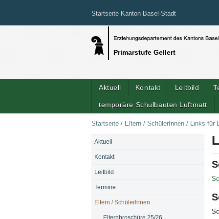
Startseite Kanton Basel-Stadt
Primarstufe Gellert
Aktuell
Kontakt
Leitbild
T
temporäre Schulbauten Luftmatt
Startseite
/
Eltern / SchülerInnen
/
Links für 
L
Aktuell
NAVIGATION
Kontakt
S
Leitbild
Sc
Termine
S
Eltern / SchülerInnen
Sc
Elternbroschüre 25/26