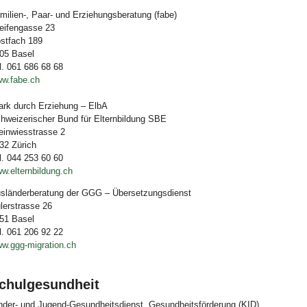
milien-, Paar- und Erziehungsberatung (fabe)
eifengasse 23
stfach 189
05 Basel
l. 061 686 68 68
w.fabe.ch
ark durch Erziehung – ElbA
hweizerischer Bund für Elternbildung SBE
einwiesstrasse 2
32 Zürich
l. 044 253 60 60
w.elternbildung.ch
sländerberatung der GGG – Übersetzungsdienst
lerstrasse 26
51 Basel
l. 061 206 92 22
w.ggg-migration.ch
chulgesundheit
nder- und Jugend-Gesundheitsdienst, Gesundheitsförderung (KID)