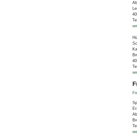
Ab
Le
40
Te
ww
Hü
Sc
Ka
Br
40
Te
ww
F
Fr
Sp
Er
Ab
Br
Te
ww