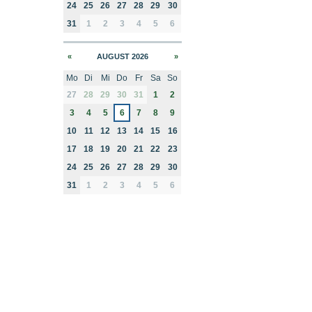
24
25
26
27
28
29
30
31
1
2
3
4
5
6
«
AUGUST 2026
»
Mo
Di
Mi
Do
Fr
Sa
So
month-8
27
28
29
30
31
1
2
3
4
5
6
7
8
9
10
11
12
13
14
15
16
17
18
19
20
21
22
23
24
25
26
27
28
29
30
31
1
2
3
4
5
6