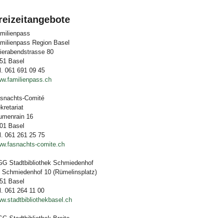
reizeitangebote
milienpass
milienpass Region Basel
ierabendstrasse 80
51 Basel
l. 061 691 09 45
w.familienpass.ch
snachts-Comité
kretariat
umenrain 16
01 Basel
l. 061 261 25 75
w.fasnachts-comite.ch
G Stadtbibliothek Schmiedenhof
 Schmiedenhof 10 (Rümelinsplatz)
51 Basel
l. 061 264 11 00
w.stadtbibliothekbasel.ch