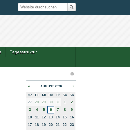
Suche
Website durchsuchen
e
Tagesstruktur
elaktionen
«
AUGUST 2026
»
Mo
Di
Mi
Do
Fr
Sa
So
month-8
27
28
29
30
31
1
2
3
4
5
6
7
8
9
10
11
12
13
14
15
16
17
18
19
20
21
22
23