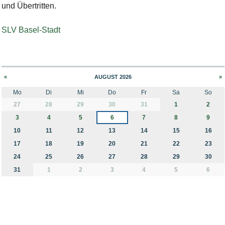
und Übertritten.
SLV Basel-Stadt
«
AUGUST 2026
»
Mo
Di
Mi
Do
Fr
Sa
So
month-8
27
28
29
30
31
1
2
3
4
5
6
7
8
9
10
11
12
13
14
15
16
17
18
19
20
21
22
23
24
25
26
27
28
29
30
31
1
2
3
4
5
6