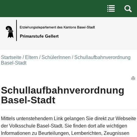
Benutzerspezifische Werkzeuge
Direkt zum Inhalt
|
Direkt zur Navigation
Primarstufe Gellert
Startseite
/
Eltern / SchülerInnen
/
Schullaufbahnverordnung
Basel-Stadt
Artikelaktionen
Schullaufbahnverordnung
Basel-Stadt
Mittels untenstehendem Link gelangen Sie direkt zur Webseite
der Volksschule Basel-Stadt. Sie finden dort alle wichtigen
Informationen zu Beurteilungen, Lernberichten, Zeugnissen