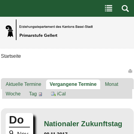
Benutzerspezifische Werkzeuge
Direkt zum Inhalt
|
Direkt zur Navigation
Primarstufe Gellert
Startseite
Artikelaktionen
Aktuelle Termine
Vergangene Termine
Monat
Woche
Tag
iCal
Do
Nationaler Zukunftstag
9.
Nov.