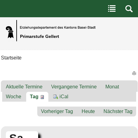
Benutzerspezifische Werkzeuge
Direkt zum Inhalt
|
Direkt zur Navigation
Primarstufe Gellert
Startseite
Artikelaktionen
Aktuelle Termine
Vergangene Termine
Monat
Woche
Tag
iCal
Vorheriger Tag
Heute
Nächster Tag