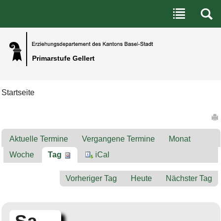
Benutzerspezifische Werkzeuge
Direkt zum Inhalt
|
Direkt zur Navigation
Primarstufe Gellert
Startseite
Artikelaktionen
Aktuelle Termine
Vergangene Termine
Monat
Woche
Tag
iCal
Vorheriger Tag
Heute
Nächster Tag