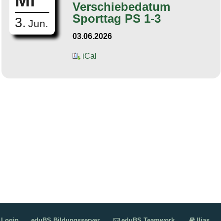
Mi
Verschiebedatum
Sporttag PS 1-3
3.
Jun.
03.06.2026
iCal
Login
eduBS Bildungsserver
eduBS Teamwork
Ilias