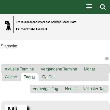
Benutzerspezifische Werkzeuge
Direkt zum Inhalt
|
Direkt zur Navigation
Primarstufe Gellert
Startseite
Artikelaktionen
Aktuelle Termine
Vergangene Termine
Monat
Woche
Tag
iCal
Vorheriger Tag
Heute
Nächster Tag