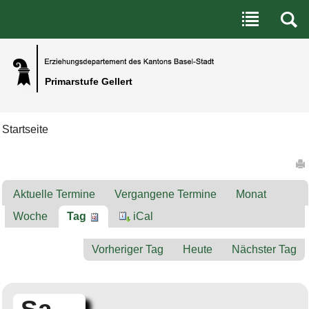
Benutzerspezifische Werkzeuge
Direkt zum Inhalt
|
Direkt zur Navigation
Primarstufe Gellert
Startseite
Artikelaktionen
Aktuelle Termine
Vergangene Termine
Monat
Woche
Tag
iCal
Vorheriger Tag
Heute
Nächster Tag