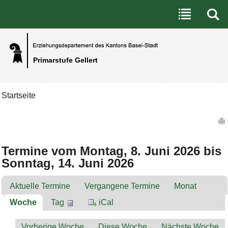
Benutzerspezifische Werkzeuge
Direkt zum Inhalt
|
Direkt zur Navigation
Primarstufe Gellert
Startseite
Artikelaktionen
Termine vom Montag, 8. Juni 2026 bis
Sonntag, 14. Juni 2026
Aktuelle Termine
Vergangene Termine
Monat
Woche
Tag
iCal
Vorherige Woche
Diese Woche
Nächste Woche