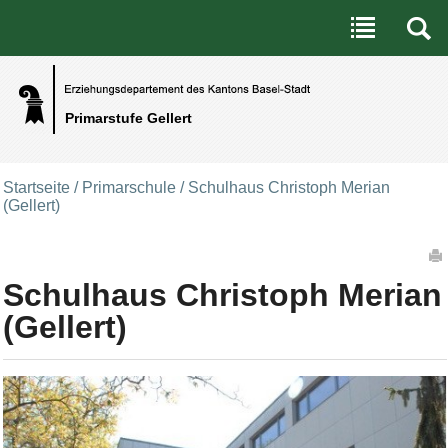
Benutzerspezifische Werkzeuge
Direkt zum Inhalt
|
Direkt zur Navigation
Primarstufe Gellert
Startseite
/
Primarschule
/
Schulhaus Christoph Merian
(Gellert)
Artikelaktionen
Schulhaus Christoph Merian
(Gellert)