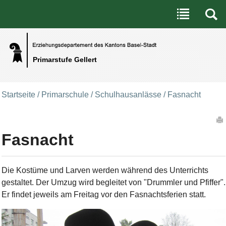
Benutzerspezifische Werkzeuge
Direkt zum Inhalt
|
Direkt zur Navigation
Primarstufe Gellert
Startseite
/
Primarschule
/
Schulhausanlässe
/
Fasnacht
Artikelaktionen
Fasnacht
Die Kostüme und Larven werden während des Unterrichts
gestaltet. Der Umzug wird begleitet von "Drummler und Pfiffer".
Er findet jeweils am Freitag vor den Fasnachtsferien statt.