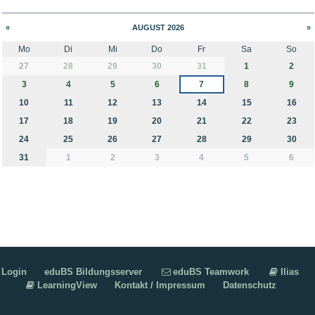
«
AUGUST 2026
»
Mo
Di
Mi
Do
Fr
Sa
So
month-8
27
28
29
30
31
1
2
3
4
5
6
7
8
9
10
11
12
13
14
15
16
17
18
19
20
21
22
23
24
25
26
27
28
29
30
31
1
2
3
4
5
6
Login
eduBS Bildungsserver
eduBS Teamwork
Ilias
LearningView
Kontakt / Impressum
Datenschutz