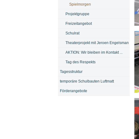
Spielmorgen
Projektgruppe
Freizeitangebot
Bi
Schulrat
Theaterprojekt mit Jeroen Engelsman
AKTION: Wir bleiben im Kontakt ...
Tag des Respekts
Tagesstruktur
temporäre Schulbauten Luftmatt
Förderangebote
Bi