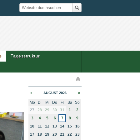
Suche
Website durchsuchen
e
Tagesstruktur
elaktionen
«
AUGUST 2026
»
Mo
Di
Mi
Do
Fr
Sa
So
month-8
27
28
29
30
31
1
2
3
4
5
6
7
8
9
10
11
12
13
14
15
16
17
18
19
20
21
22
23