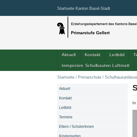
Startseite Kanton Basel-Stadt
Primarstufe Gellert
Aktuell
Kontakt
Leitbild
T
temporäre Schulbauten Luftmatt
Startseite
/
Primarschule
/
Schulhausanläss
S
Aktuell
NAVIGATION
Kontakt
In
Leitbild
Termine
Eltern / SchülerInnen
Kindergarten