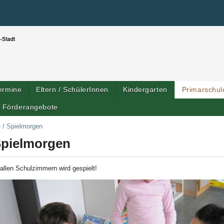
Benutzerspezifische Werkzeuge
Direkt zum Inhalt
|
Direkt zur Navigation
ermine
Eltern / SchülerInnen
Kindergarten
Primarschul
Förderangebote
Artik
e
/
Spielmorgen
pielmorgen
 allen Schulzimmern wird gespielt!