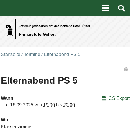
Benutzerspezifische Werkzeuge
Direkt zum Inhalt
|
Direkt zur Navigation
Primarstufe Gellert
Startseite
/
Termine
/
Elternabend PS 5
Artikelaktionen
Elternabend PS 5
Wann
ICS Export
16.09.2025
von
19:00
bis
20:00
Wo
Klassenzimmer