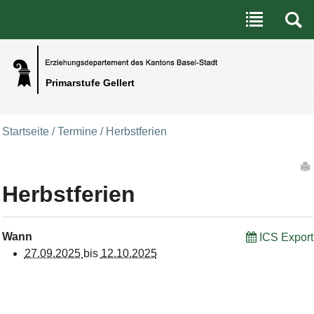
Benutzerspezifische Werkzeuge
Direkt zum Inhalt
|
Direkt zur Navigation
Primarstufe Gellert
Startseite
/
Termine
/
Herbstferien
Artikelaktionen
Herbstferien
Wann
ICS Export
27.09.2025
bis
12.10.2025