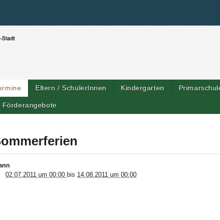
Benutzerspezifische Werkzeuge
Direkt zum Inhalt
|
Direkt zur Navigation
ermine
Eltern / SchülerInnen
Kindergarten
Primarschul
Förderangebote
ommerferien
ann
02.07.2011 um 00:00
bis
14.08.2011 um 00:00