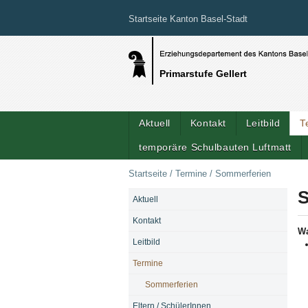
Startseite Kanton Basel-Stadt
Primarstufe Gellert
Aktuell
Kontakt
Leitbild
T
temporäre Schulbauten Luftmatt
Startseite
/
Termine
/
Sommerferien
S
Aktuell
NAVIGATION
Kontakt
W
Leitbild
Termine
Sommerferien
Eltern / SchülerInnen