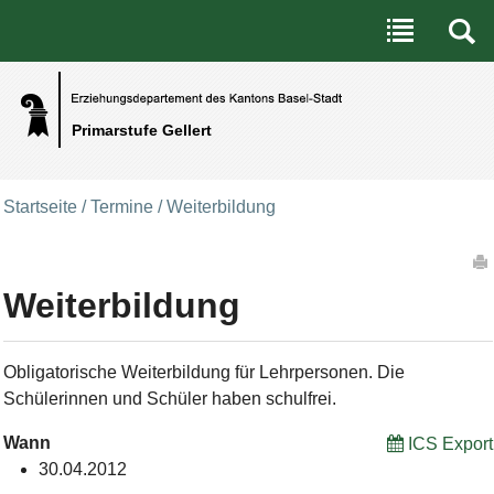
Benutzerspezifische Werkzeuge
Direkt zum Inhalt
|
Direkt zur Navigation
Primarstufe Gellert
Startseite
/
Termine
/
Weiterbildung
Artikelaktionen
Weiterbildung
Obligatorische Weiterbildung für Lehrpersonen. Die
Schülerinnen und Schüler haben schulfrei.
Wann
ICS Export
30.04.2012