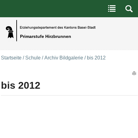
Benutzerspezifische Werkzeuge
Direkt zum Inhalt
|
Direkt zur Navigation
Primarstufe Hirzbrunnen
Startseite
/
Schule
/
Archiv Bildgalerie
/
bis 2012
Artikelaktionen
bis 2012