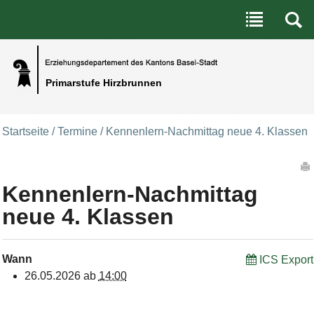
Benutzerspezifische Werkzeuge
Direkt zum Inhalt
|
Direkt zur Navigation
Primarstufe Hirzbrunnen
Startseite
/
Termine
/
Kennenlern-Nachmittag neue 4. Klassen
Artikelaktionen
Kennenlern-Nachmittag
neue 4. Klassen
Wann
ICS Export
26.05.2026
ab
14:00