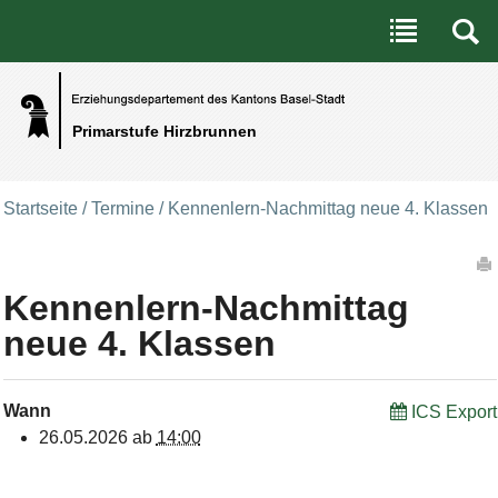
Benutzerspezifische Werkzeuge
Direkt zum Inhalt
|
Direkt zur Navigation
Primarstufe Hirzbrunnen
Startseite
/
Termine
/
Kennenlern-Nachmittag neue 4. Klassen
Artikelaktionen
Kennenlern-Nachmittag
neue 4. Klassen
Wann
ICS Export
26.05.2026
ab
14:00