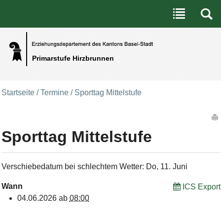
Benutzerspezifische Werkzeuge
Direkt zum Inhalt
|
Direkt zur Navigation
Primarstufe Hirzbrunnen
Startseite
/
Termine
/
Sporttag Mittelstufe
Artikelaktionen
Sporttag Mittelstufe
Verschiebedatum bei schlechtem Wetter: Do, 11. Juni
Wann
ICS Export
04.06.2026
ab
08:00