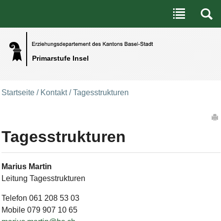
Benutzerspezifische Werkzeuge
Direkt zum Inhalt
|
Direkt zur Navigation
Primarstufe Insel
Startseite
/
Kontakt
/
Tagesstrukturen
Artikelaktionen
Tagesstrukturen
Marius Martin
Leitung Tagesstrukturen
Telefon
061 208 53 03
Mobile
079 907 10 65