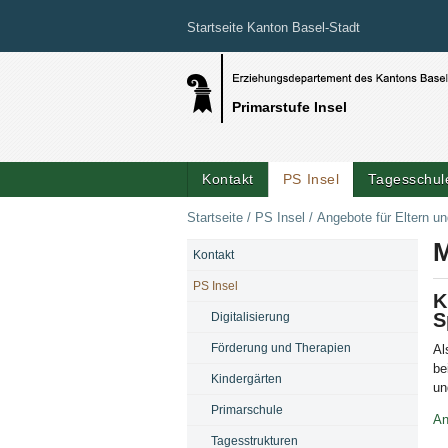
Startseite Kanton Basel-Stadt
Primarstufe Insel
Kontakt
PS Insel
Tagesschule
Startseite
/
PS Insel
/
Angebote für Eltern u
M
Kontakt
NAVIGATION
PS Insel
K
S
Digitalisierung
Förderung und Therapien
Al
be
Kindergärten
un
Primarschule
An
Tagesstrukturen