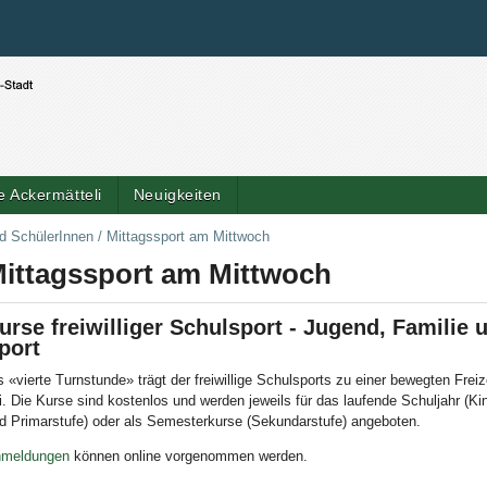
Benutzerspezifische Werkzeuge
Direkt zum Inhalt
|
Direkt zur Navigation
 Ackermätteli
Neuigkeiten
Artik
nd SchülerInnen
/
Mittagssport am Mittwoch
ittagssport am Mittwoch
urse freiwilliger Schulsport - Jugend, Familie 
port
s «vierte Turnstunde» trägt der freiwillige Schulsports zu einer bewegten Freiz
i. Die Kurse sind kostenlos und werden jeweils für das laufende Schuljahr (Ki
d Primarstufe) oder als Semesterkurse (Sekundarstufe) angeboten.
meldungen
können online vorgenommen werden.