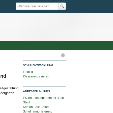
Suche
Website durchsuchen
elaktionen
SCHULENTWICKLUNG
Leitbild
und
Klassenmusizieren
eitgestaltung
ADRESSEN & LINKS
ndergarten
Erziehungsdepartement Basel-
Stadt
Kanton Basel-Stadt
Schulharmonisierung