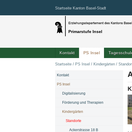
Startseite Kanton Basel-Stadt
Primarstufe Insel
Kontakt
PS Insel
Tagesschule
Startseite
/
PS Insel
/
Kindergärten
/
Standor
A
Kontakt
NAVIGATION
PS Insel
K
Digitalisierung
Förderung und Therapien
Kindergärten
Standorte
Bi
Ackerstrasse 18 B