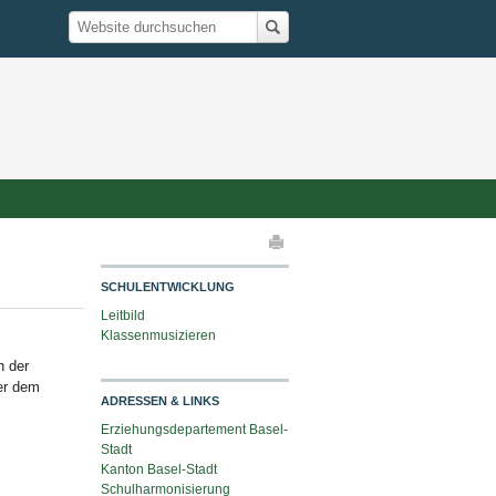
Suche
Website durchsuchen
elaktionen
SCHULENTWICKLUNG
Leitbild
Klassenmusizieren
h der
er dem
ADRESSEN & LINKS
Erziehungsdepartement Basel-
Stadt
Kanton Basel-Stadt
Schulharmonisierung