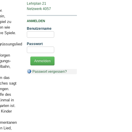
Lehrplan 21
Netzwerk 4057
r.
ein,
ANMELDEN
piel zu
en wie
Benutzername
ve Spiele.
rüssungslied
Passwort
Morgen
gungs-
lbahn,
Passwort vergessen?
um das
lches sagt
ingen.
lfe des
inmal in
rten ist.
 Kinder
momentanen
n Lied,