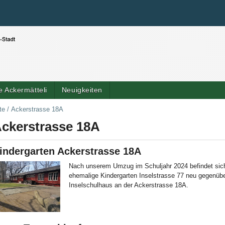
Benutzerspezifische Werkzeuge
Direkt zum Inhalt
|
Direkt zur Navigation
 Ackermätteli
Neuigkeiten
Artik
te
/
Ackerstrasse 18A
ckerstrasse 18A
indergarten Ackerstrasse 18A
Nach unserem Umzug im Schuljahr 2024 befindet sic
ehemalige Kindergarten Inselstrasse 77 neu gegenüb
Inselschulhaus an der Ackerstrasse 18A.
ld Legende: