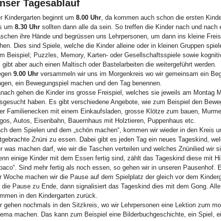
nser Tagesablauf
r Kindergarten beginnt um
8.00 Uhr
, da kommen auch schon die ersten Kinde
s um
8.30 Uhr
sollten dann alle da sein. So treffen die Kinder nach und nach 
schen ihre Hände und begrüssen uns Lehrpersonen, um dann ins kleine Freis
hen. Dies sind Spiele, welche die Kinder alleine oder in kleinen Gruppen spiel
m Beispiel; Puzzles, Memory, Karten- oder Gesellschaftsspiele sowie kogniti
 gibt aber auch einen Maltisch oder Bastelarbeiten die weitergeführt werden.
egen
9.00 Uhr
versammeln wir uns im Morgenkreis wo wir gemeinsam ein Beg
ngen, ein Bewegungspiel machen und den Tag benennen.
nach gehen die Kinder ins grosse Freispiel, welches sie jeweils am Montag 
sgesucht haben. Es gibt verschiedene Angebote, wie zum Beispiel den Bewe
er Familienecken mit einem Einkaufsladen, grosse Klötze zum bauen, Murme
gos, Autos, Eisenbahn, Bauernhaus mit Holztieren, Puppenhaus etc.
ch dem Spielen und dem „schön machen“, kommen wir wieder in den Kreis 
tgebrachte Znüni zu essen. Dabei gibt es jeden Tag ein neues Tageskind, we
r was machen darf, wie wir die Taschen verteilen und welches Znünilied wir s
nn einige Kinder mit dem Essen fertig sind, zählt das Tageskind diese mit Hi
baco“. Sind mehr fertig als noch essen, so gehen wir in unseren Pausenhof. E
r Woche machen wir die Pause auf dem Spielplatz der gleich vor dem Kinderga
t die Pause zu Ende, dann signalisiert das Tageskind dies mit dem Gong. Alle
mmen in den Kindergarten zurück.
r gehen nochmals in den Sitzkreis, wo wir Lehrpersonen eine Lektion zum 
ema machen. Das kann zum Beispiel eine Bilderbuchgeschichte, ein Spiel, ei