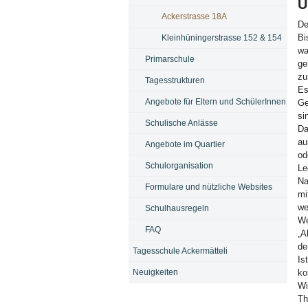
U
Ackerstrasse 18A
De
Bi
Kleinhüningerstrasse 152 & 154
wa
Primarschule
ge
zu
Tagesstrukturen
Es
Angebote für Eltern und SchülerInnen
G
si
Schulische Anlässe
Da
au
Angebote im Quartier
od
Schulorganisation
Le
Na
Formulare und nützliche Websites
mi
we
Schulhausregeln
We
FAQ
„A
de
Tagesschule Ackermätteli
Is
ko
Neuigkeiten
Wi
Th