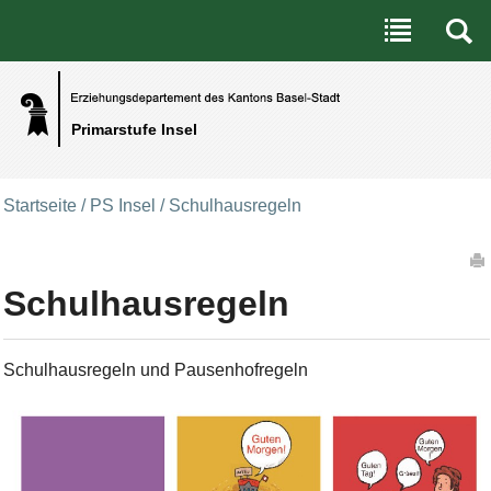
Benutzerspezifische Werkzeuge
Direkt zum Inhalt
|
Direkt zur Navigation
Primarstufe Insel
Startseite
/
PS Insel
/
Schulhausregeln
Artikelaktionen
Schulhausregeln
Schulhausregeln und Pausenhofregeln