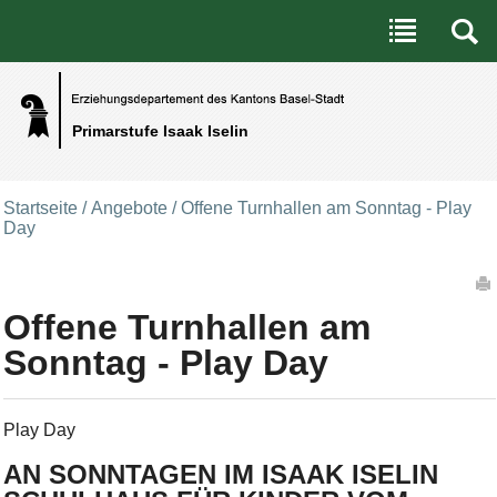
Benutzerspezifische Werkzeuge
Direkt zum Inhalt
|
Direkt zur Navigation
Primarstufe Isaak Iselin
Startseite
/
Angebote
/
Offene Turnhallen am Sonntag - Play
Day
Artikelaktionen
Offene Turnhallen am
Sonntag - Play Day
Play Day
AN SONNTAGEN IM ISAAK ISELIN