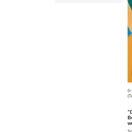
Bi
(v
(T
"D
B
w
Sc