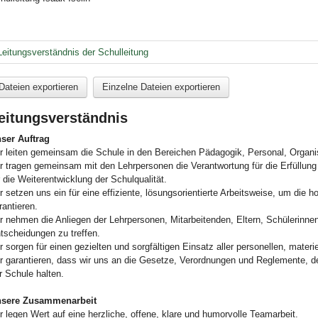
Leitungsverständnis der Schulleitung
Dateien exportieren
Einzelne Dateien exportieren
eitungsverständnis
ser Auftrag
r leiten gemeinsam die Schule in den Bereichen Pädagogik, Personal, Organi
r tragen gemeinsam mit den Lehrpersonen die Verantwortung für die Erfüllun
r die Weiterentwicklung der Schulqualität.
r setzen uns ein für eine effiziente, lösungsorientierte Arbeitsweise, um die 
rantieren.
r nehmen die Anliegen der Lehrpersonen, Mitarbeitenden, Eltern, Schülerinnen
tscheidungen zu treffen.
r sorgen für einen gezielten und sorgfältigen Einsatz aller personellen, mater
r garantieren, dass wir uns an die Gesetze, Verordnungen und Reglemente, 
r Schule halten.
sere Zusammenarbeit
r legen Wert auf eine herzliche, offene, klare und humorvolle Teamarbeit.