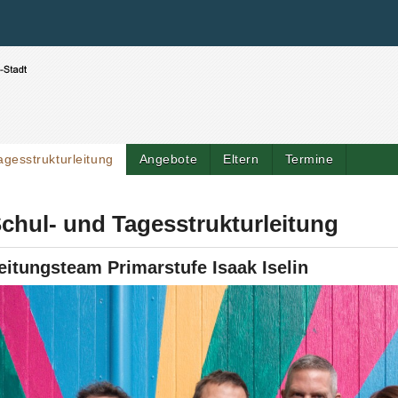
Benutzerspezifische Werkzeuge
Direkt zum Inhalt
|
Direkt zur Navigation
agesstrukturleitung
Angebote
Eltern
Termine
chul- und Tagesstrukturleitung
eitungsteam Primarstufe Isaak Iselin