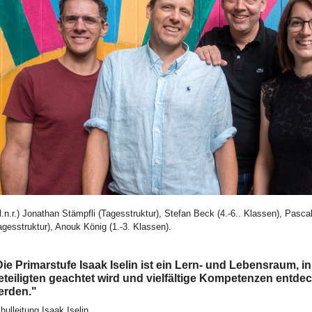
ld Legende:
.l.n.r.) Jonathan Stämpfli (Tagesstruktur), Stefan Beck (4.-6.. Klassen), Pasca
agesstruktur), Anouk König (1.-3. Klassen).
ie Primarstufe Isaak Iselin ist ein Lern- und Lebensraum, in 
eteiligten geachtet wird und vielfältige Kompetenzen entdec
erden."
hulleitung Isaak Iselin