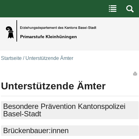
Benutzerspezifische Werkzeuge
Direkt zum Inhalt
|
Direkt zur Navigation
Primarstufe Kleinhüningen
Startseite
/
Unterstützende Ämter
Artikelaktionen
Unterstützende Ämter
Besondere Prävention Kantonspolizei
Basel-Stadt
Brückenbauer:innen