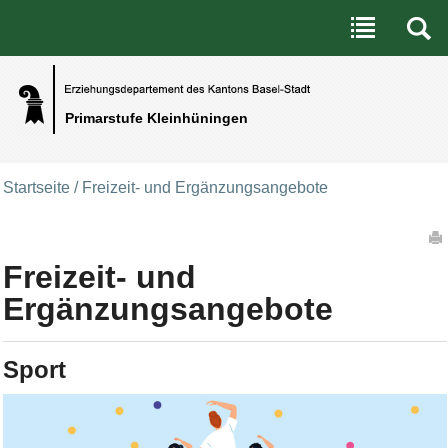
Benutzerspezifische Werkzeuge
Direkt zum Inhalt
|
Direkt zur Navigation
Primarstufe Kleinhüningen
Startseite
/
Freizeit- und Ergänzungsangebote
Artikelaktionen
Freizeit- und
Ergänzungsangebote
Sport