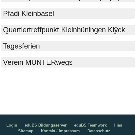
Pfadi Kleinbasel
Quartiertreffpunkt Kleinhüningen Klÿck
Tagesferien
Verein MUNTERwegs
Login
eduBS Bildungsserver
eduBS Teamwork
Ilias
Sitemap
Kontakt / Impressum
Datenschutz