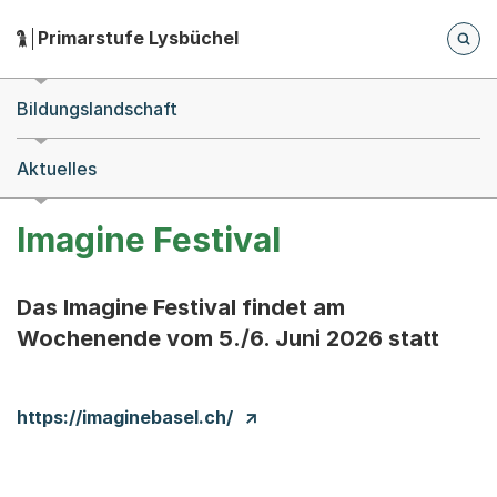
Zum Hauptinhalt springen
Zur Navigation springen
Herausgeber:
Primarstufe Lysbüchel
Hauptnavigation
Breadcrumb-Navigation
Bildungslandschaft
Aktuelles
Imagine Festival
Das Imagine Festival findet am
Wochenende vom 5./6. Juni 2026 statt
https://imaginebasel.ch/