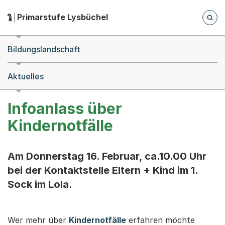
Zum Hauptinhalt springen
Zur Navigation springen
Herausgeber:
Primarstufe Lysbüchel
Hauptnavigation
Breadcrumb-Navigation
Bildungslandschaft
Aktuelles
Infoanlass über
Kindernotfälle
Am Donnerstag 16. Februar, ca.10.00 Uhr
bei der Kontaktstelle Eltern + Kind im 1.
Sock im Lola.
Wer mehr über
Kindernotfälle
erfahren möchte