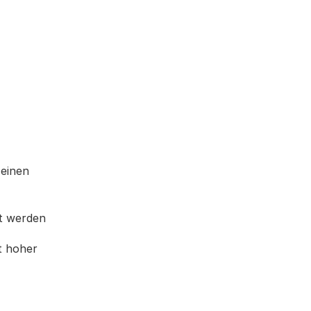
 einen
et werden
t hoher