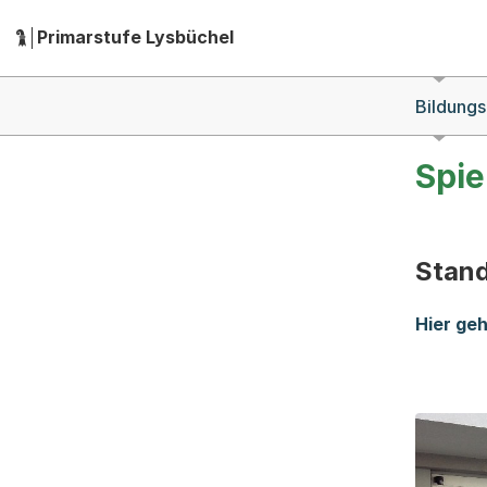
Zum Hauptinhalt springen
Zur Navigation springen
Herausgeber:
Primarstufe Lysbüchel
Hauptnavigation
Breadcrumb-Navigation
Bildungs
Spie
Stand
Hier geh