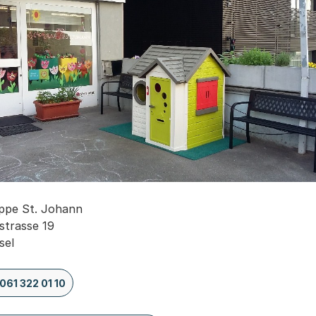
uppe St. Johann
strasse 19
sel
061 322 01 10