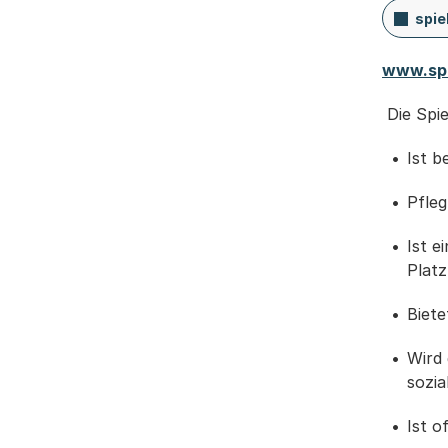
spie
www.spi
Die Spi
Ist b
Pfleg
Ist e
Platz
Biete
Wird 
sozia
Ist o