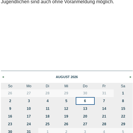
Jugendlichen sind auch ohne Voranmeldung möglich.
«
AUGUST 2026
»
So
Mo
Di
Mi
Do
Fr
Sa
month-8
26
27
28
29
30
31
1
2
3
4
5
6
7
8
9
10
11
12
13
14
15
16
17
18
19
20
21
22
23
24
25
26
27
28
29
30
31
1
2
3
4
5