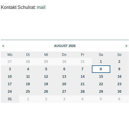
Kontakt Schulrat:
mail
«
AUGUST 2026
»
Mo
Di
Mi
Do
Fr
Sa
So
month-8
27
28
29
30
31
1
2
3
4
5
6
7
8
9
10
11
12
13
14
15
16
17
18
19
20
21
22
23
24
25
26
27
28
29
30
31
1
2
3
4
5
6