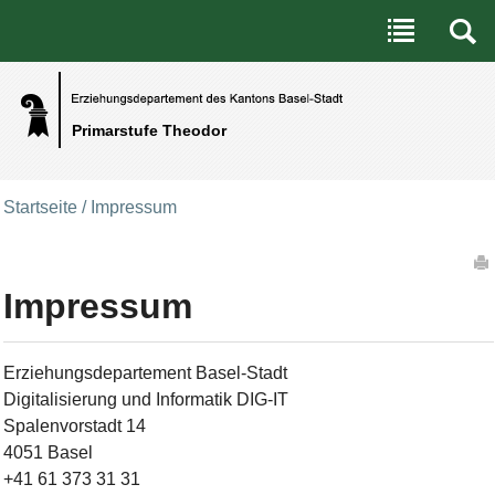
Benutzerspezifische Werkzeuge
Direkt zum Inhalt
|
Direkt zur Navigation
Primarstufe Theodor
Startseite
/
Impressum
Artikelaktionen
Impressum
Erziehungsdepartement Basel-Stadt
Digitalisierung und Informatik DIG-IT
Spalenvorstadt 14
4051 Basel
+41 61 373 31 31