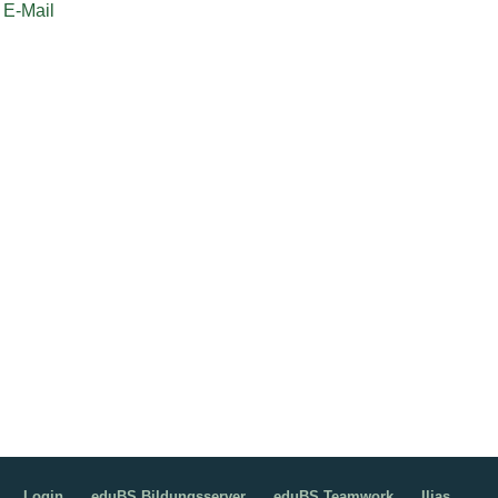
E-Mail
Login
eduBS Bildungsserver
eduBS Teamwork
Ilias