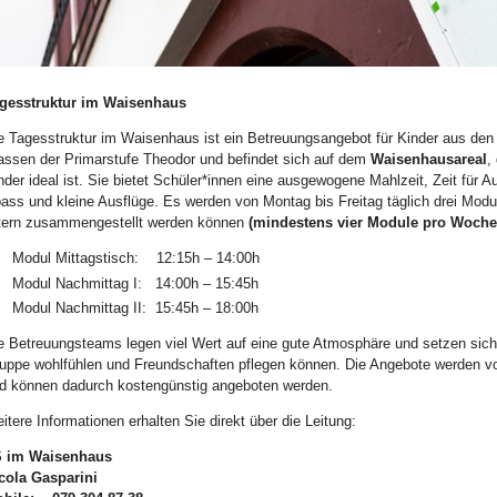
ld Legende:
gesstruktur im Waisenhaus
e Tagesstruktur im
Waisenhaus ist ein Betreuungsangebot für Kinder aus den K
assen der Primarstufe Theodor und befindet sich auf dem
Waisenhausareal
,
nder ideal ist. Sie
bietet Schüler*innen eine ausgewogene Mahlzeit, Zeit für Au
ass und kleine Ausflüge. Es werden von Montag bis Freitag täglich drei Modu
tern zusammengestellt werden können
(mindestens vier Module
pro Woch
Modul Mittagstisch: 12:15h – 14:00h
Modul Nachmittag I: 14:00h – 15:45h
Modul Nachmittag II: 15:45h – 18:00h
e Betreuungsteams legen viel Wert auf eine gute Atmosphäre und setzen sich d
uppe wohlfühlen und Freundschaften pflegen können. Die Angebote werden v
d können dadurch kostengünstig angeboten werden.
itere Informationen erhalten Sie direkt über die Leitung:
 im Waisenhaus
cola Gasparini