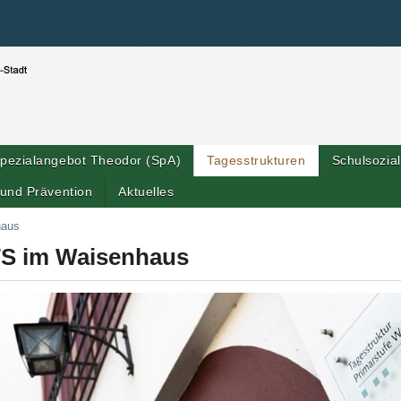
Benutzerspezifische Werkzeuge
Direkt zum Inhalt
|
Direkt zur Navigation
pezialangebot Theodor (SpA)
Tagesstrukturen
Schulsozial
und Prävention
Aktuelles
haus
S im Waisenhaus