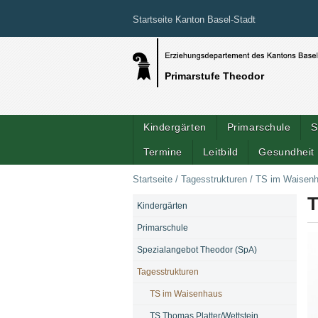
Startseite Kanton Basel-Stadt
Primarstufe Theodor
Kindergärten
Primarschule
S
Termine
Leitbild
Gesundheit 
Startseite
/
Tagesstrukturen
/
TS im Waisen
T
Kindergärten
NAVIGATION
Primarschule
Spezialangebot Theodor (SpA)
Tagesstrukturen
TS im Waisenhaus
TS Thomas Platter/Wettstein