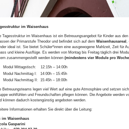
ld Legende:
gesstruktur im Waisenhaus
e Tagesstruktur im
Waisenhaus ist ein Betreuungsangebot für Kinder aus den K
assen der Primarstufe Theodor und befindet sich auf dem
Waisenhausareal
,
nder ideal ist. Sie
bietet Schüler*innen eine ausgewogene Mahlzeit, Zeit für Au
ass und kleine Ausflüge. Es werden von Montag bis Freitag täglich drei Modu
tern zusammengestellt werden können
(mindestens vier Module
pro Woch
Modul Mittagstisch: 12:15h – 14:00h
Modul Nachmittag I: 14:00h – 15:45h
Modul Nachmittag II: 15:45h – 18:00h
e Betreuungsteams legen viel Wert auf eine gute Atmosphäre und setzen sich d
uppe wohlfühlen und Freundschaften pflegen können. Die Angebote werden v
d können dadurch kostengünstig angeboten werden.
itere Informationen erhalten Sie direkt über die Leitung:
 im Waisenhaus
cola Gasparini