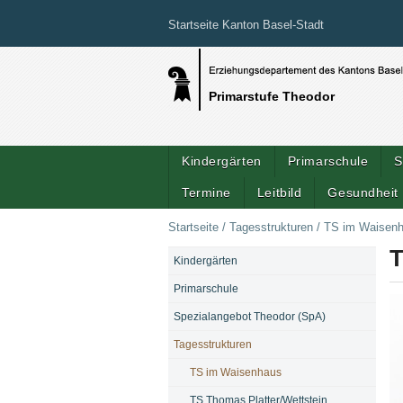
Startseite Kanton Basel-Stadt
Primarstufe Theodor
Kindergärten
Primarschule
S
Termine
Leitbild
Gesundheit 
Startseite
/
Tagesstrukturen
/
TS im Waisen
T
Kindergärten
NAVIGATION
Primarschule
Spezialangebot Theodor (SpA)
Tagesstrukturen
TS im Waisenhaus
TS Thomas Platter/Wettstein