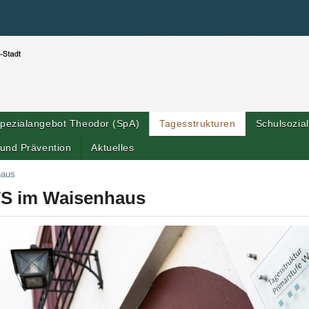
Benutzerspezifische Werkzeuge
Direkt zum Inhalt
|
Direkt zur Navigation
pezialangebot Theodor (SpA)
Tagesstrukturen
Schulsozial
und Prävention
Aktuelles
haus
S im Waisenhaus