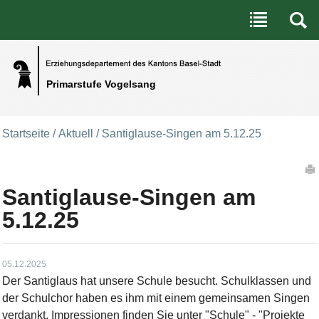
Benutzerspezifische Werkzeuge
Direkt zum Inhalt
|
Direkt zur Navigation
Primarstufe Vogelsang
Startseite
/
Aktuell
/
Santiglause-Singen am 5.12.25
Artikelaktionen
Santiglause-Singen am
5.12.25
05.12.2025
Der Santiglaus hat unsere Schule besucht. Schulklassen und
der Schulchor haben es ihm mit einem gemeinsamen Singen
verdankt. Impressionen finden Sie unter "Schule" - "Projekte