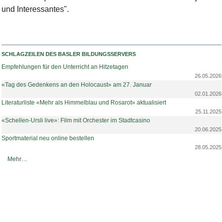
und Interessantes".
SCHLAGZEILEN DES BASLER BILDUNGSSERVERS
Empfehlungen für den Unterricht an Hitzetagen
26.05.2026
«Tag des Gedenkens an den Holocaust» am 27. Januar
02.01.2026
Literaturliste «Mehr als Himmelblau und Rosarot» aktualisiert
25.11.2025
«Schellen-Ursli live»: Film mit Orchester im Stadtcasino
20.06.2025
Sportmaterial neu online bestellen
28.05.2025
Schlagzeilen des Basler Bildungsservers -
Mehr…